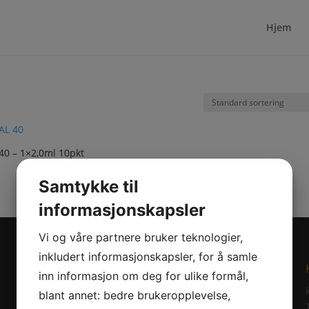
Hjem
 40 – 1×2,0ml 10pkt
Samtykke til
informasjonskapsler
Vi og våre partnere bruker teknologier,
inkludert informasjonskapsler, for å samle
Sociala medier
inn informasjon om deg for ulike formål,
Instagram
blant annet: bedre brukeropplevelse,
Facebook