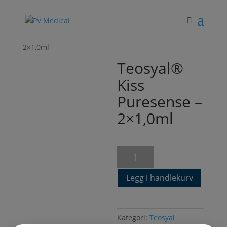
Hjem
/
Fillers
/
Teosyal
/ Teosyal® Kiss Puresense –
2×1,0ml
Teosyal®
Kiss
Puresense –
2×1,0ml
Teosyal®
Kiss
Puresense
Legg i handlekurv
-
2x1,0ml
antall
Kategori:
Teosyal