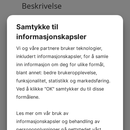
Beskrivelse
Samtykke til
informasjonskapsler
Vi og våre partnere bruker teknologier,
inkludert informasjonskapsler, for å samle
inn informasjon om deg for ulike formål,
Logga in för att se produkterna. Har du
blant annet: bedre brukeropplevelse,
inget konto? Kontakta oss för mer
information.
funksjonalitet, statistikk og markedsføring.
Ved å klikke "OK" samtykker du til disse
formålene.
Les mer om vår bruk av
informasjonskapsler og behandling av
personopplysninger på nettstedet vårt.