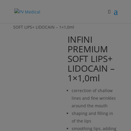
Hjem
/
Fillers
/
INFINI PREMIUM
/ INFINI PREMIUM
SOFT LIPS+ LIDOCAIN – 1×1,0ml
INFINI
PREMIUM
SOFT LIPS+
LIDOCAIN –
1×1,0ml
correction of shallow
lines and fine wrinkles
around the mouth
shaping and filling in
of the lips
smoothing lips, adding