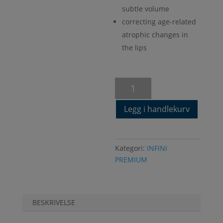
subtle volume
correcting age-related
atrophic changes in
the lips
INFINI
PREMIUM
SOFT
Legg i handlekurv
LIPS+
LIDOCAIN
-
Kategori:
INFINI
1x1,0ml
PREMIUM
antall
BESKRIVELSE