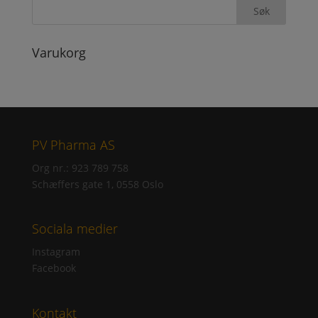
Varukorg
PV Pharma AS
Org nr.: 923 789 758
Schæffers gate 1, 0558 Oslo
Sociala medier
Instagram
Facebook
Kontakt