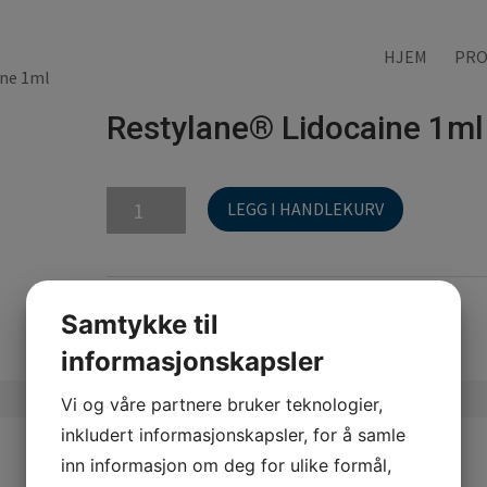
HJEM
PRO
ine 1ml
Restylane® Lidocaine 1ml
Restylane®
LEGG I HANDLEKURV
Lidocaine
1ml
antall
Kategori:
Restylane
Samtykke til
informasjonskapsler
Vi og våre partnere bruker teknologier,
inkludert informasjonskapsler, for å samle
inn informasjon om deg for ulike formål,