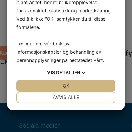
blant annet: bedre brukeropplevelse,
funksjonalitet, statistikk og markedsføring.
Ved å klikke "OK" samtykker du til disse
formålene.
Les mer om vår bruk av
informasjonskapsler og behandling av
stylane® Vital
Kampanj!
Restylane® Def
 Lidocaine 1ml
Lidocaine 1ml
personopplysninger på nettstedet vårt.
VIS
DETALJER
JA
NEI
OK
JA
NEI
NØDVENDIG
PREFERANSER
AVVIS ALLE
JA
NEI
JA
NEI
MARKEDSFØRING
STATISTIKK
Sociala medier