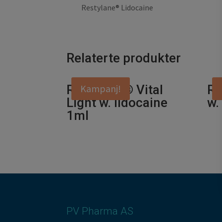
Restylane® Lidocaine
Relaterte produkter
Restylane® Vital
Kampanj!
Re
Light w. lidocaine
w.
1ml
PV Pharma AS